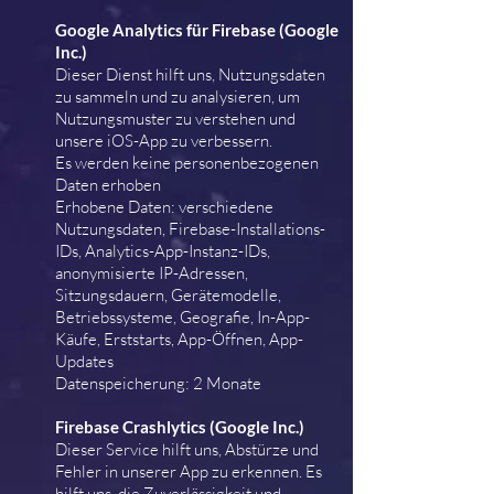
Google Analytics für Firebase (Google
Inc.)
Dieser Dienst hilft uns, Nutzungsdaten
zu sammeln und zu analysieren, um
Nutzungsmuster zu verstehen und
unsere iOS-App zu verbessern.
Es werden keine personenbezogenen
Daten erhoben
Erhobene Daten: verschiedene
Nutzungsdaten, Firebase-Installations-
IDs, Analytics-App-Instanz-IDs,
anonymisierte IP-Adressen,
Sitzungsdauern, Gerätemodelle,
Betriebssysteme, Geografie, In-App-
Käufe, Erststarts, App-Öffnen, App-
Updates
Datenspeicherung: 2 Monate
Firebase Crashlytics (Google Inc.)
Dieser Service hilft uns, Abstürze und
Fehler in unserer App zu erkennen. Es
hilft uns, die Zuverlässigkeit und