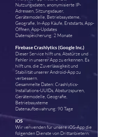
Nutzungsdaten, anonymisierte IP-
Adressen, Sitzungsdauer,
Gerätemodelle, Betriebssysteme,
Geografie, In-App Käufe, Erststarts, App-
Öffnen, App-Updates
Datenspeicherung: 2 Monate
Firebase Crashlytics (Google Inc.)
Dieser Service hilft uns, Abstürze und
Fehler in unserer App zu erkennen. Es
hilft uns, die Zuverlässigkeit und
Stabilität unserer Android-App zu
verbessern.
Gesammelte Daten: Crashlytics-
Installations-UUIDs, Absturzspuren,
Gerätemodelle, Geografie,
Betriebssysteme
Datenaufbewahrung: 90 Tage
iOS
Wir verwenden für unsere iOS-App die
folgenden Dienste von Drittanbietern: