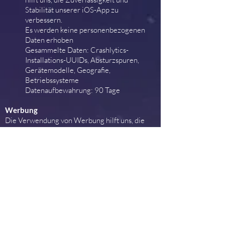
Stabilität unserer iOS-App zu
verbessern.
Es werden keine personenbezogenen
Daten erhoben
Gesammelte Daten: Crashlytics-
Installations-UUIDs, Absturzspuren,
Gerätemodelle, Geografie,
Betriebssysteme
Datenaufbewahrung: 90 Tage
Werbung
Die Verwendung von Werbung hilft uns, die
Anwendung zu monetarisieren und die Inhalte
freizuschalten.
Wir verwenden die folgenden Dienste von
Drittanbietern für unsere Anwendung
Android
Admob (Google Inc.)
Erhobene Daten: anonymisierte IP-
Adressen, Android-Werbe-ID, nicht
benutzerbezogene Absturzprotokolle,