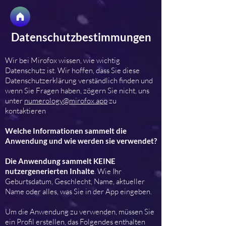
Datenschutzbestimmungen
Wir bei Mirofox wissen, wie wichtig
Datenschutz ist. Wir hoffen, dass Sie diese
Datenschutzerklärung verständlich finden und
wenn Sie Fragen haben, zögern Sie nicht, uns
unter
numerology@mirofox.app
zu
kontaktieren
Welche Informationen sammelt die
Anwendung und wie werden sie verwendet?
Die Anwendung sammelt KEINE
nutzergenerierten Inhalte
. Wie Ihr
Geburtsdatum, Geschlecht, Name, aktueller
Name oder alles, was Sie in der App eingeben.
Um die Anwendung zu verwenden, müssen Sie
ein Profil erstellen, das Folgendes enthalten