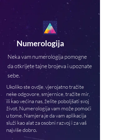
Numerologija
Neka vam numerologija pomogne
da otkrijete tajne brojeva i upoznate
sebe.
Ukoliko ste ovdje, vjerojatno tražite
neke odgovore, smjernice, tražite mir,
ili kao većina nas, želite poboljšati svoj
život. Numerologija vam može pomoći
u tome. Namjera je da vam aplikacija
služi kao alat za osobni razvoj i za vaš
najviše dobro.