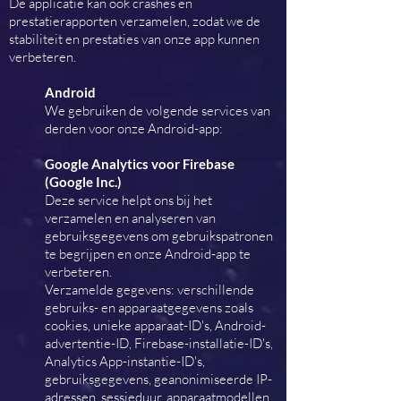
De applicatie kan ook crashes en
prestatierapporten verzamelen, zodat we de
stabiliteit en prestaties van onze app kunnen
verbeteren.
Android
We gebruiken de volgende services van
derden voor onze Android-app:
Google Analytics voor Firebase
(Google Inc.)
Deze service helpt ons bij het
verzamelen en analyseren van
gebruiksgegevens om gebruikspatronen
te begrijpen en onze Android-app te
verbeteren.
Verzamelde gegevens: verschillende
gebruiks- en apparaatgegevens zoals
cookies, unieke apparaat-ID's, Android-
advertentie-ID, Firebase-installatie-ID's,
Analytics App-instantie-ID's,
gebruiksgegevens, geanonimiseerde IP-
adressen, sessieduur, apparaatmodellen,