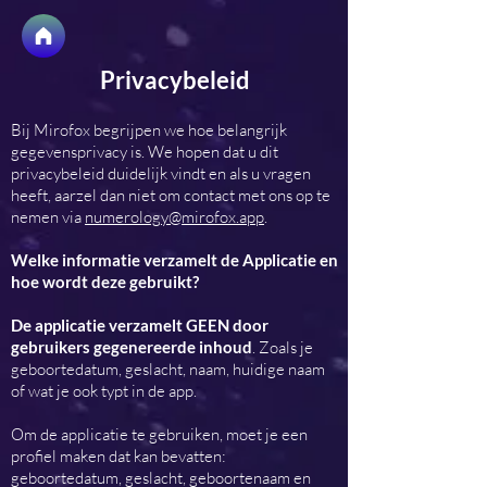
Privacybeleid
Bij Mirofox begrijpen we hoe belangrijk
gegevensprivacy is. We hopen dat u dit
privacybeleid duidelijk vindt en als u vragen
heeft, aarzel dan niet om contact met ons op te
nemen via
numerology@mirofox.app
.
Welke informatie verzamelt de Applicatie en
hoe wordt deze gebruikt?
De applicatie verzamelt GEEN door
gebruikers gegenereerde inhoud
. Zoals je
geboortedatum, geslacht, naam, huidige naam
of wat je ook typt in de app.
Om de applicatie te gebruiken, moet je een
profiel maken dat kan bevatten:
geboortedatum, geslacht, geboortenaam en