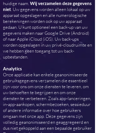
huidige naam.
Wij verzamelen deze gegevens
niet
. Uw gegevens worden alleen lokaal op uw
apparaat opgeslagen en alle numerologische
berekeningen worden ook op uw apparaat
gedaan. U kunt optioneel een back-up van uw
gegevens maken naar Google Drive (Android)
of naar Apple iCloud (iOS). Uw back-ups
worden opgeslagen in uw privé-cloudruimte en
we hebben geen toegang tot uw back-
upbestanden.
Analytics
Onze applicatie kan enkele geanonimiseerde
gebruiksgegevens verzamelen die essentieel
zijn voor ons om onze diensten te leveren, om
uw behoeften te begrijpen en om onze
diensten te verbeteren. Zoals app-lanceringen,
in-app-aankopen, schermbezoeken, sessieduur
of andere informatie over hoe gebruikers
omgaan met onze app. Deze gegevens zijn
volledig geanonimiseerd en geaggregeerd en
dus niet gekoppeld aan een bepaalde gebruiker.