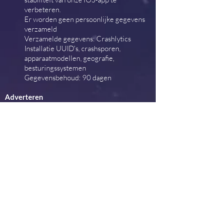
verbeteren.
Er worden geen persoonlijke gegevens
verzameld
Verzamelde gegevens: Crashlytics
Installatie UUID's, crashsporen,
apparaatmodellen, geografie,
besturingssystemen
Gegevensbehoud: 90 dagen
Adverteren
Het gebruik van advertenties helpt ons geld te
verdienen met de applicatie en de inhoud
ontgrendeld te houden.
We gebruiken de volgende e-services van
derden voor onze applicatie:
Android
AdMob (Google Inc.)
Verzamelde gegevens: geanonimiseerde
IP-adressen, Android-advertentie-ID,
niet-gebruikersgerelateerde crashlogs,
diagnostische informatie,