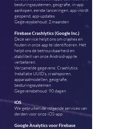
besturingssystemen, geografie, in-app
aankopen, eerste lanceringen, app wordt
geopend, app-updates
Gegevensbehoud: 2 maanden
Firebase Crashlytics (Google Inc.)
Deze service helpt ons om crashes en
fouten in onze app te identificeren. Het
helpt ons de betrouwbaarheid en
stabiliteit van onze Android-app te
verbeteren.
Verzamelde gegevens: Crashlytics
Installatie UUID's, crashsporen,
apparaatmodellen, geografie,
besturingssystemen
Gegevensbehoud: 90 dagen
iOS
We gebruiken de volgende services van
derden voor onze iOS-app:
Google Analytics voor Firebase