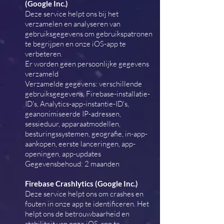
(Google Inc.)
Deze service helpt ons bij het
verzamelen en analyseren van
gebruiksgegevens om gebruikspatronen
te begrijpen en onze iOS-app te
verbeteren.
Er worden geen persoonlijke gegevens
verzameld
Verzamelde gegevens: verschillende
gebruiksgegevens, Firebase-installatie-
ID's, Analytics-app-instantie-ID's,
geanonimiseerde IP-adressen,
sessieduur, apparaatmodellen,
besturingssystemen, geografie, in-app-
aankopen, eerste lanceringen, app-
openingen, app-updates
Gegevensbehoud: 2 maanden
Firebase Crashlytics (Google Inc.)
Deze service helpt ons om crashes en
fouten in onze app te identificeren. Het
helpt ons de betrouwbaarheid en
stabiliteit van onze iOS-app te