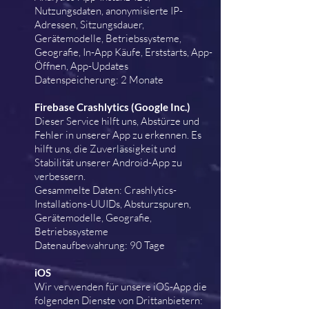
Nutzungsdaten, anonymisierte IP-
Adressen, Sitzungsdauer,
Gerätemodelle, Betriebssysteme,
Geografie, In-App Käufe, Erststarts, App-
Öffnen, App-Updates
Datenspeicherung: 2 Monate
Firebase Crashlytics (Google Inc.)
Dieser Service hilft uns, Abstürze und
Fehler in unserer App zu erkennen. Es
hilft uns, die Zuverlässigkeit und
Stabilität unserer Android-App zu
verbessern.
Gesammelte Daten: Crashlytics-
Installations-UUIDs, Absturzspuren,
Gerätemodelle, Geografie,
Betriebssysteme
Datenaufbewahrung: 90 Tage
iOS
Wir verwenden für unsere iOS-App die
folgenden Dienste von Drittanbietern: