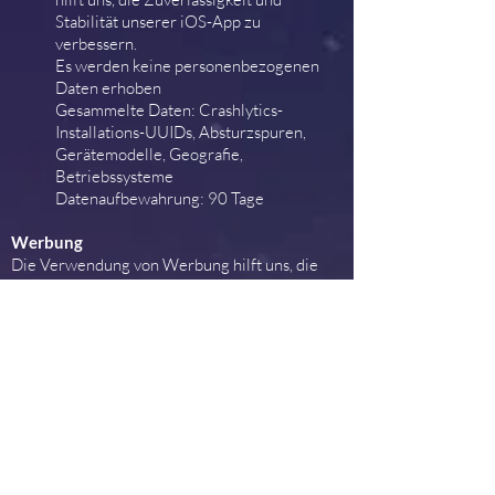
Stabilität unserer iOS-App zu
verbessern.
Es werden keine personenbezogenen
Daten erhoben
Gesammelte Daten: Crashlytics-
Installations-UUIDs, Absturzspuren,
Gerätemodelle, Geografie,
Betriebssysteme
Datenaufbewahrung: 90 Tage
Werbung
Die Verwendung von Werbung hilft uns, die
Anwendung zu monetarisieren und die Inhalte
freizuschalten.
Wir verwenden die folgenden Dienste von
Drittanbietern für unsere Anwendung
Android
Admob (Google Inc.)
Erhobene Daten: anonymisierte IP-
Adressen, Android-Werbe-ID, nicht
benutzerbezogene Absturzprotokolle,