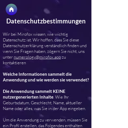
Datenschutzbestimmungen
Wir bei Mirofox wissen, wie wichtig
Datenschutz ist. Wir hoffen, dass Sie diese
Datenschutzerklärung verständlich finden und
wenn Sie Fragen haben, zögern Sie nicht, uns
unter
numerology@mirofox.app
zu
kontaktieren
Welche Informationen sammelt die
Anwendung und wie werden sie verwendet?
Die Anwendung sammelt KEINE
nutzergenerierten Inhalte
. Wie Ihr
Geburtsdatum, Geschlecht, Name, aktueller
Name oder alles, was Sie in der App eingeben.
Um die Anwendung zu verwenden, müssen Sie
ein Profil erstellen, das Folgendes enthalten