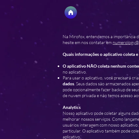
Na Mirofox, entendemos a importância da 
hesite em nos contatar em
numerology@
Quais informações o aplicativo coleta 
O aplicativo NÃO coleta nenhum conte
no aplicativo.
Para usar o aplicativo, você precisará cr
dados
. Seus dados são armazenados apen
pode opcionalmente fazer backup de seus
de nuvem privada e não temos acesso aos
Analytics
Nosso aplicativo pode coletar alguns da
melhorar nossos serviços. Como lançament
usuários interagem com nosso aplicativo
particular. O aplicativo também pode co
aplicativo.