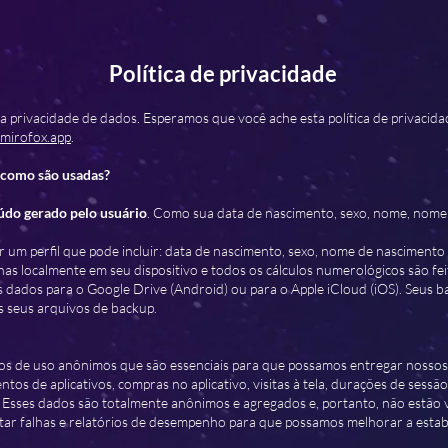
Política de privacidade
privacidade de dados. Esperamos que você ache esta política de privacidad
mirofox.app
.
e como são usadas?
údo gerado pelo usuário
. Como sua data de nascimento, sexo, nome, nome 
iar um perfil que pode incluir: data de nascimento, sexo, nome de nascimento
as localmente em seu dispositivo e todos os cálculos numerológicos são fe
 dados para o Google Drive (Android) ou para o Apple iCloud (iOS). Seus
 seus arquivos de backup.
dos de uso anônimos que são essenciais para que possamos entregar nossos
os de aplicativos, compras no aplicativo, visitas à tela, durações de sess
. Esses dados são totalmente anônimos e agregados e, portanto, não estão
letar falhas e relatórios de desempenho para que possamos melhorar a esta