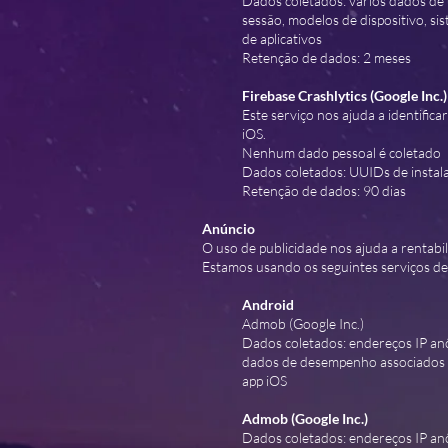
Dados coletados: vários dados de u
sessão, modelos de dispositivo, si
de aplicativos
Retenção de dados: 2 meses
Firebase Crashlytics (Google Inc.)
Este serviço nos ajuda a identifica
iOS.
Nenhum dado pessoal é coletado
Dados coletados: UUIDs de instalaç
Retenção de dados: 90 dias
Anúncio
O uso de publicidade nos ajuda a rentabi
Estamos usando os seguintes serviços de 
Android
Admob (Google Inc.)
Dados coletados: endereços IP anô
dados de desempenho associados ao
app iOS
Admob (Google Inc.)
Dados coletados: endereços IP an