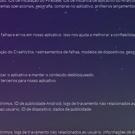
so, IDs de instalação do Firebase, IDs de instância de aplicativo do Analy
stemas operacionais, geografia, compras no aplicativo, primeiros lançamentos
r falhas e erros em nosso aplicativo. Isso nos ajuda a melhorar a confiabilida
ão do Crashlytics, rastreamentos de falhas, modelos de dispositivos, geogr
lizar o aplicativo e manter o conteúdo desbloqueado.
terceiros para nosso aplicativo
nimos, ID de publicidade Android, logs de travamento não relacionados ao
 usuário, ID de dispositivo, dados de publicidade.
ônimos, logs de travamento não relacionados ao usuário, informações de 